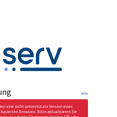
ung
Hilfe
den eine nicht unterstützte Version eines
asierten Browsers. Bitte aktualisieren Sie
rowser auf eine Chromium-Version 138 oder